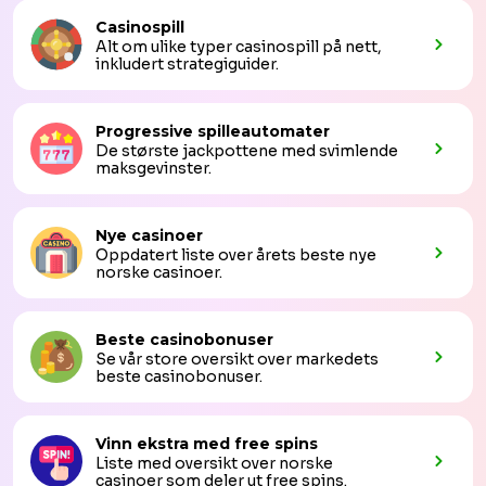
Casinospill
Alt om ulike typer casinospill på nett,
inkludert strategiguider.
Progressive spilleautomater
De største jackpottene med svimlende
maksgevinster.
Nye casinoer
Oppdatert liste over årets beste nye
norske casinoer.
Beste casinobonuser
Se vår store oversikt over markedets
beste casinobonuser.
Vinn ekstra med free spins
Liste med oversikt over norske
casinoer som deler ut free spins.