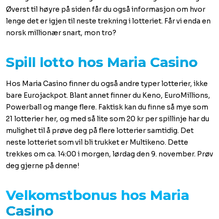
Øverst til høyre på siden får du også informasjon om hvor
lenge det er igjen til neste trekning i lotteriet. Får vi enda en
norsk millionær snart, mon tro?
Spill lotto hos Maria Casino
Hos Maria Casino finner du også andre typer lotterier, ikke
bare Eurojackpot. Blant annet finner du Keno, EuroMillions,
Powerball og mange flere. Faktisk kan du finne så mye som
21 lotterier her, og med så lite som 20 kr per spillinje har du
mulighet til å prøve deg på flere lotterier samtidig. Det
neste lotteriet som vil bli trukket er Multikeno. Dette
trekkes om ca. 14:00 i morgen, lørdag den 9. november. Prøv
deg gjerne på denne!
Velkomstbonus hos Maria
Casino