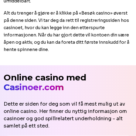
umiddelbart.
Alt du trenger å gjøre er å klikke på «Besøk casino» øverst
på denne siden. Vi tar deg da rett til registreringssiden hos
casinoet, hvor du kan legge inn den etterspurte
informasjonen. Når du har gjort dette vil kontoen din være
åpen og aktiv, og du kan da foreta ditt første innskudd for å
hente spinnene dine.
Online casino med
Casinoer.com
Dette er siden for deg som vil få mest mulig ut av
online casino. Her finner du nyttig informasjon om
casinoer og god spillrelatert underholdning - alt
samlet på ett sted.