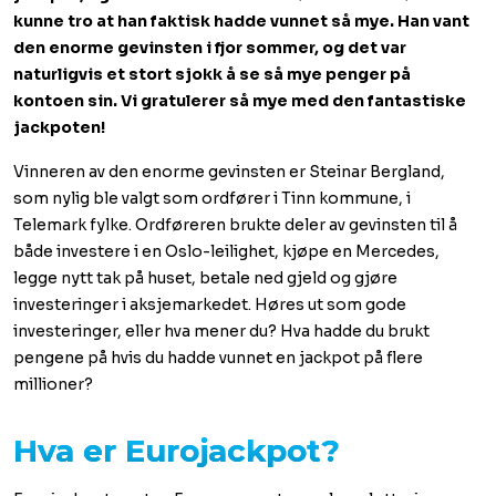
kunne tro at han faktisk hadde vunnet så mye. Han vant
den enorme gevinsten i fjor sommer, og det var
naturligvis et stort sjokk å se så mye penger på
kontoen sin. Vi gratulerer så mye med den fantastiske
jackpoten!
Vinneren av den enorme gevinsten er Steinar Bergland,
som nylig ble valgt som ordfører i Tinn kommune, i
Telemark fylke. Ordføreren brukte deler av gevinsten til å
både investere i en Oslo-leilighet, kjøpe en Mercedes,
legge nytt tak på huset, betale ned gjeld og gjøre
investeringer i aksjemarkedet. Høres ut som gode
investeringer, eller hva mener du? Hva hadde du brukt
pengene på hvis du hadde vunnet en jackpot på flere
millioner?
Hva er Eurojackpot?