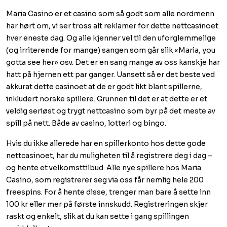
Maria Casino er et casino som så godt som alle nordmenn
har hørt om, vi ser tross alt reklamer for dette nettcasinoet
hver eneste dag. Og alle kjenner vel til den uforglemmelige
(og irriterende for mange) sangen som går slik «Maria, you
gotta see her» osv. Det er en sang mange av oss kanskje har
hatt på hjernen ett par ganger. Uansett så er det beste ved
akkurat dette casinoet at de er godt likt blant spillerne,
inkludert norske spillere. Grunnen til det er at dette er et
veldig seriøst og trygt nettcasino som byr på det meste av
spill på nett. Både av casino, lotteri og bingo.
Hvis du ikke allerede har en spillerkonto hos dette gode
nettcasinoet, har du muligheten til å registrere deg i dag –
og hente et velkomsttilbud. Alle nye spillere hos Maria
Casino, som registrerer seg via oss får nemlig hele 200
freespins. For å hente disse, trenger man bare å sette inn
100 kr eller mer på første innskudd. Registreringen skjer
raskt og enkelt, slik at du kan sette i gang spillingen