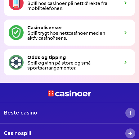
Spill hos casinoer på nett direkte fra
mobiltelefonen.
Casinolisenser
Spill trygt hos nettcasinoer med en
aktiv casinolisens.
Odds og tipping
Spill og vinn på store og små
sportsarrangementer.
Beste casino
Casinospill