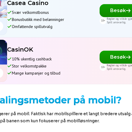
Casea Casino
Besøk
Svær velkomstbonus
Bonusbutikk med belønninger
Regler og vilkår gje
Spill ansvarlig.
Omfattende spillutvalg
CasinOK
Besøk
10% ukentlig cashback
Stor velkomstpakke
Regler og vilkår gje
Spill ansvarlig.
Mange kampanjer og tilbud
talingsmetoder på mobil?
ngerer på mobil. Faktisk har mobilspillere et langt bredere utvalg 
 på banen som kun fokuserer på mobilløsninger.