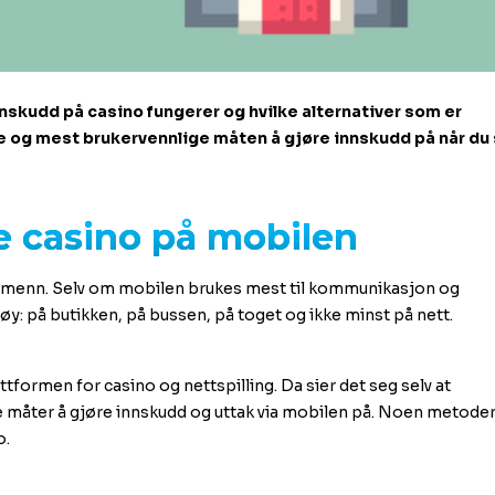
nskudd på casino fungerer og hvilke alternativer som er
ste og mest brukervennlige måten å gjøre innskudd på når du 
e casino på mobilen
nordmenn. Selv om mobilen brukes mest til kommunikasjon og
tøy: på butikken, på bussen, på toget og ikke minst på nett.
tformen for casino og nettspilling. Da sier det seg selv at
 måter å gjøre innskudd og uttak via mobilen på. Noen metoder 
o.