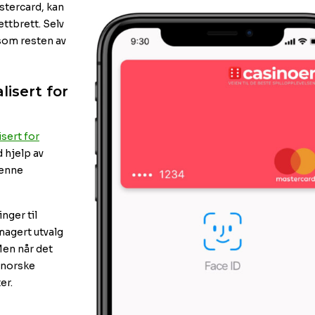
stercard, kan
ttbrett. Selv
som resten av
isert for
sert for
 hjelp av
jenne
nger til
magert utvalg
Men når det
 norske
er.