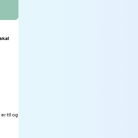
skal
er til og