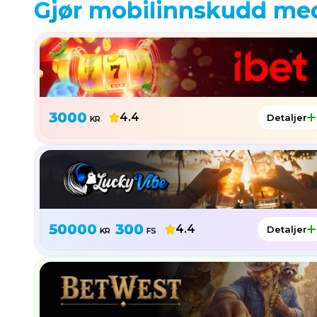
Gjør mobilinnskudd med
3000
4.4
kr
Detaljer
50000
300
4.4
kr
fs
Detaljer