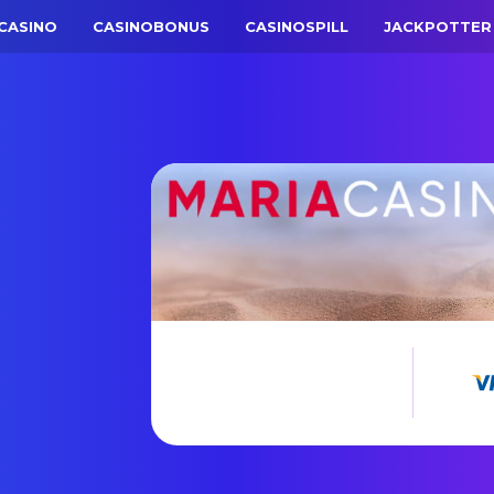
CASINO
CASINOBONUS
CASINOSPILL
JACKPOTTER