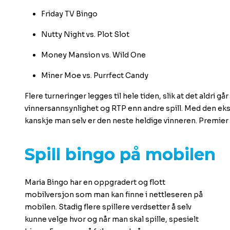
Friday TV Bingo
Nutty Night vs. Plot Slot
Money Mansion vs. Wild One
Miner Moe vs. Purrfect Candy
Flere turneringer legges til hele tiden, slik at det aldri
vinnersannsynlighet og RTP enn andre spill. Med den ek
kanskje man selv er den neste heldige vinneren. Premier opp
Spill bingo på mobilen
Maria Bingo har en oppgradert og flott
mobilversjon som man kan finne i nettleseren på
mobilen. Stadig flere spillere verdsetter å selv
kunne velge hvor og når man skal spille, spesielt