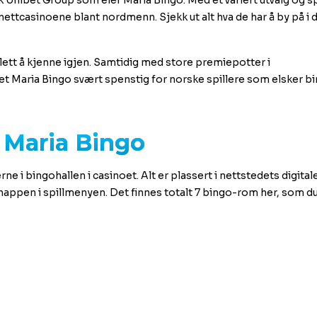
sk Unibet Group som eier Maria Bingo. Med et variert utvalg og sp
ettcasinoene blant nordmenn. Sjekk ut alt hva de har å by på i
lett å kjenne igjen. Samtidig med store premiepotter i
t Maria Bingo svært spenstig for norske spillere som elsker b
s Maria Bingo
ne i bingohallen i casinoet. Alt er plassert i nettstedets digital
knappen i spillmenyen. Det finnes totalt 7 bingo-rom her, som d