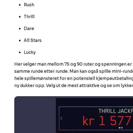
Rush
Thrill
Dare
All Stars
Lucky
Her velger man mellom 75 og 90 ruter og spenningen er på 
samme runde etter runde. Man kan også spille mini-runde
hele spillemønsteret for en potensiell kjempeutbetaling.
ny dukker opp. Velg ut de mest attraktive og se om lykken