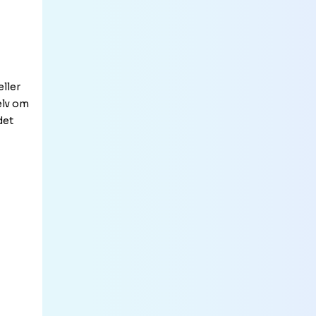
eller
elv om
det