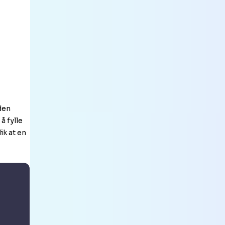
 den
å fylle
ik at en