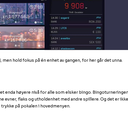
l, men hold fokus på én enhet av gangen, for her går det unna.
 et enda høyere nivå for alle som elsker bingo. Bingoturneringe
ine evner, flaks og utholdenhet med andre spillere. Og det er ikk
å trykke på pokalen i hovedmenyen.