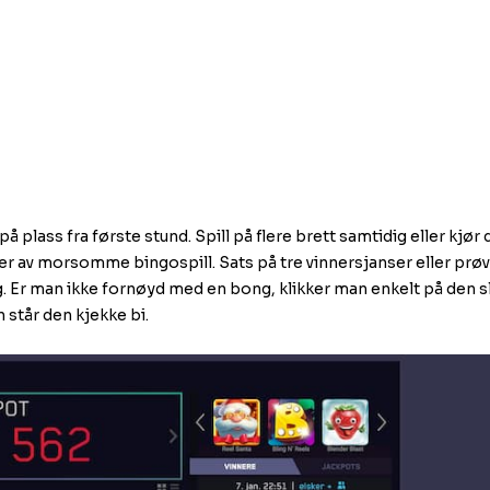
plass fra første stund. Spill på flere brett samtidig eller kjør
r av morsomme bingospill. Sats på tre vinnersjanser eller prøv 
 Er man ikke fornøyd med en bong, klikker man enkelt på den sl
 står den kjekke bi.