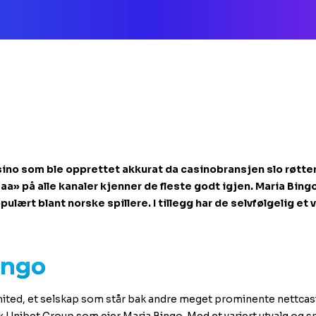
ino som ble opprettet akkurat da casinobransjen slo røtter
aa» på alle kanaler kjenner de fleste godt igjen. Maria Bingo
ulært blant norske spillere. I tillegg har de selvfølgelig et v
ingo
Limited, et selskap som står bak andre meget prominente nettca