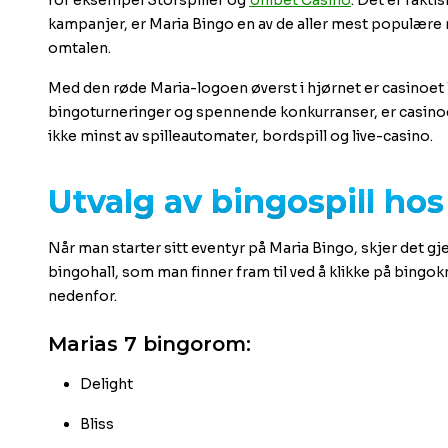
for eksempel Storspiller og
Unibet Casino
. Det er fakti
kampanjer, er Maria Bingo en av de aller mest populære n
omtalen.
Med den røde Maria-logoen øverst i hjørnet er casinoet 
bingoturneringer og spennende konkurranser, er casinoe
ikke minst av spilleautomater, bordspill og live-casino.
Utvalg av bingospill ho
Når man starter sitt eventyr på Maria Bingo, skjer det gjer
bingohall, som man finner fram til ved å klikke på bingo
nedenfor.
Marias 7 bingorom:
Delight
Bliss