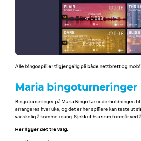
Alle bingospill er tilgjengelig på både nettbrett og mobi
Maria bingoturneringer
Bingoturneringer på Maria Bingo tar underholdningen til
arrangeres hver uke, og det er her spillere kan teste ut s
vanskelig å komme i gang. Sjekk ut hva som foregår ved 
Her ligger det tre valg: