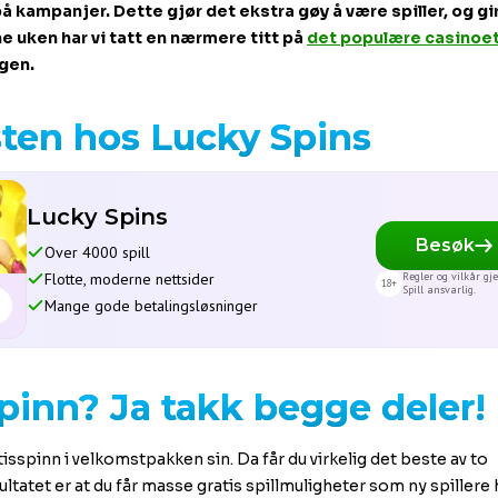
å kampanjer. Dette gjør det ekstra gøy å være spiller, og gi
ne uken har vi tatt en nærmere titt på
det populære casinoet
agen.
ten hos Lucky Spins
Lucky Spins
Besøk
Over 4000 spill
Flotte, moderne nettsider
Regler og vilkår gje
Spill ansvarlig.
Mange gode betalingsløsninger
pinn? Ja takk begge deler!
spinn i velkomstpakken sin. Da får du virkelig det beste av to
ltatet er at du får masse gratis spillmuligheter som ny spillere