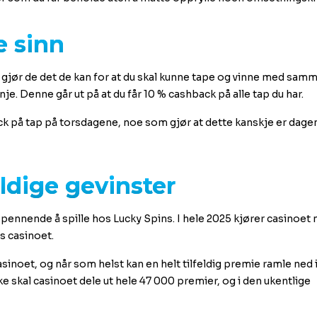
 sinn
ns gjør de det de kan for at du skal kunne tape og vinne med samm
. Denne går ut på at du får 10 % cashback på alle tap du har.
ck på tap på torsdagene, noe som gjør at dette kanskje er dage
eldige gevinster
ennende å spille hos Lucky Spins. I hele 2025 kjører casinoet 
os casinoet.
casinoet, og når som helst kan en helt tilfeldig premie ramle ned 
uke skal casinoet dele ut hele 47 000 premier, og i den ukentlige