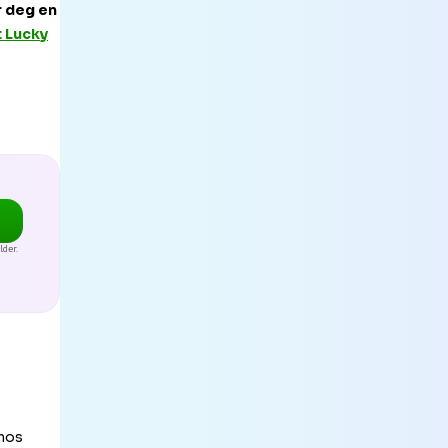
r deg en
 Lucky
lder.
 hos