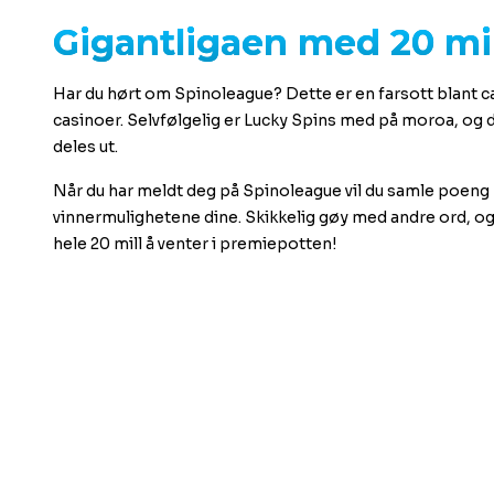
Gigantligaen med 20 mil
Har du hørt om Spinoleague? Dette er en farsott blant cas
casinoer. Selvfølgelig er Lucky Spins med på moroa, og 
deles ut.
Når du har meldt deg på Spinoleague vil du samle poeng 
vinnermulighetene dine. Skikkelig gøy med andre ord, og 
hele 20 mill å venter i premiepotten!