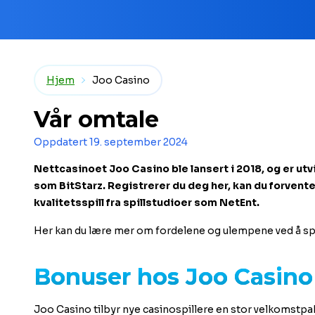
Hjem
Joo Casino
Vår omtale
Oppdatert
19. september 2024
Nettcasinoet Joo Casino ble lansert i 2018, og er ut
som BitStarz. Registrerer du deg her, kan du forvent
kvalitetsspill fra spillstudioer som NetEnt.
Her kan du lære mer om fordelene og ulempene ved å sp
Bonuser hos Joo Casino
Joo Casino tilbyr nye casinospillere en stor velkomstpa