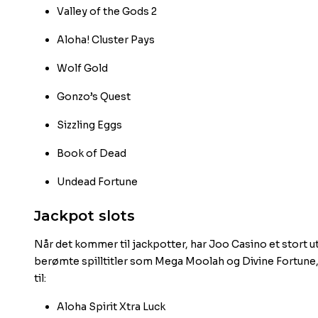
Valley of the Gods 2
Aloha! Cluster Pays
Wolf Gold
Gonzo’s Quest
Sizzling Eggs
Book of Dead
Undead Fortune
Jackpot slots
Når det kommer til jackpotter, har Joo Casino et stort ut
berømte spilltitler som Mega Moolah og Divine Fortune, s
til:
Aloha Spirit Xtra Luck