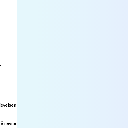
n
plevelsen
 å nevne