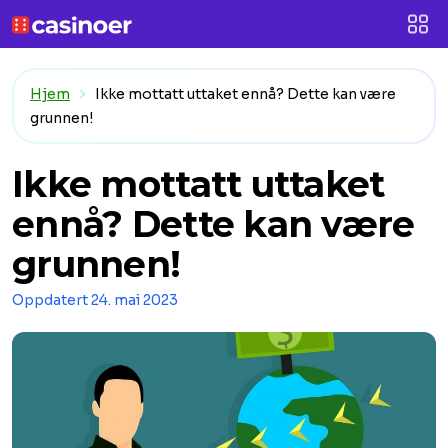
Hjem
Ikke mottatt uttaket ennå? Dette kan være
grunnen!
Ikke mottatt uttaket
ennå? Dette kan være
grunnen!
Oppdatert
24. mai 2023