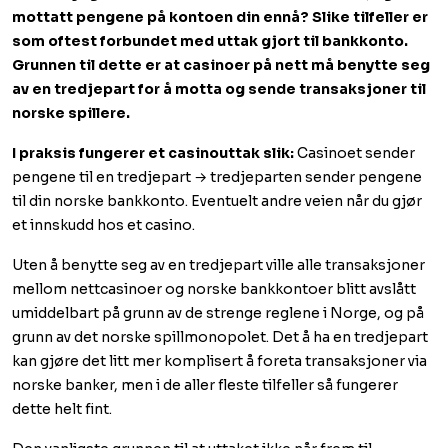
mottatt pengene på kontoen din ennå? Slike tilfeller er
som oftest forbundet med uttak gjort til bankkonto.
Grunnen til dette er at
casinoer
på nett må benytte seg
av en tredjepart for å motta og sende transaksjoner til
norske spillere.
I praksis fungerer et casinouttak slik:
Casinoet sender
pengene til en tredjepart → tredjeparten sender pengene
til din norske bankkonto. Eventuelt andre veien når du gjør
et innskudd hos et casino.
Uten å benytte seg av en tredjepart ville alle transaksjoner
mellom nettcasinoer og norske bankkontoer blitt avslått
umiddelbart på grunn av de strenge reglene i Norge, og på
grunn av det norske spillmonopolet. Det å ha en tredjepart
kan gjøre det litt mer komplisert å foreta transaksjoner via
norske banker, men i de aller fleste tilfeller så fungerer
dette helt fint.