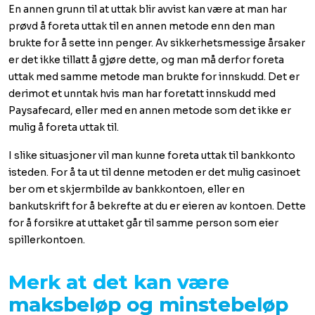
En annen grunn
til
at uttak blir avvist kan være at man har
prøvd å foreta uttak til en annen metode enn den man
brukte for å sette inn penger.
Av sikkerhetsmessige årsaker
er det ikke tillatt å gjøre dette, og man må derfor foreta
uttak med samm
e metode man brukte for innskudd. Det er
derimot et unntak hvis man har foretatt innskudd med
Paysafecard
, eller med en annen metode som det ikke er
mulig å foreta uttak til.
I slike situasjoner vil man kunne foreta uttak til bankkonto
isteden. For å ta ut til denne metoden er det mulig
casinoet
ber om et skjermbilde av bankkontoen, eller en
bankutskrift for å bekrefte at du er eieren av kontoen. Dette
for å forsikre at uttaket går til samme person som eier
spillerkontoen.
Merk at det kan være
maksbeløp og minstebeløp