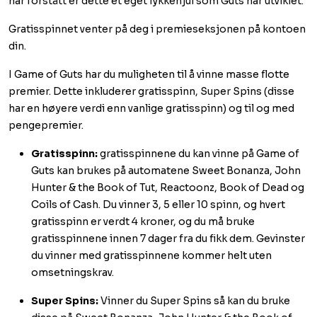
har forstått er dette et eget lykkehjul som Guts har utviklet.
Gratisspinnet venter på deg i premieseksjonen på kontoen
din.
I Game of Guts har du muligheten til å vinne masse flotte
premier. Dette inkluderer gratisspinn, Super Spins (disse
har en høyere verdi enn vanlige gratisspinn) og til og med
pengepremier.
Gratisspinn:
gratisspinnene du kan vinne på Game of
Guts kan brukes på automatene Sweet Bonanza, John
Hunter & the Book of Tut, Reactoonz, Book of Dead og
Coils of Cash. Du vinner 3, 5 eller 10 spinn, og hvert
gratisspinn er verdt 4 kroner, og du må bruke
gratisspinnene innen 7 dager fra du fikk dem. Gevinster
du vinner med gratisspinnene kommer helt uten
omsetningskrav.
Super Spins:
Vinner du Super Spins så kan du bruke