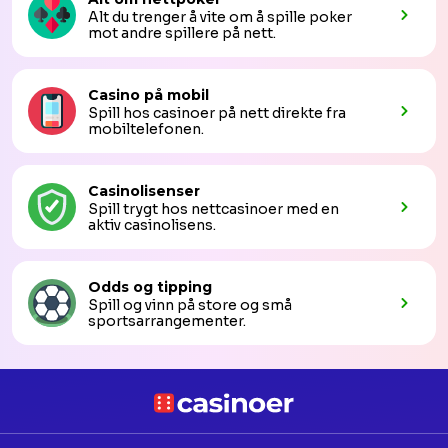
Alt du trenger å vite om å spille poker
mot andre spillere på nett.
Casino på mobil
Spill hos casinoer på nett direkte fra
mobiltelefonen.
Casinolisenser
Spill trygt hos nettcasinoer med en
aktiv casinolisens.
Odds og tipping
Spill og vinn på store og små
sportsarrangementer.