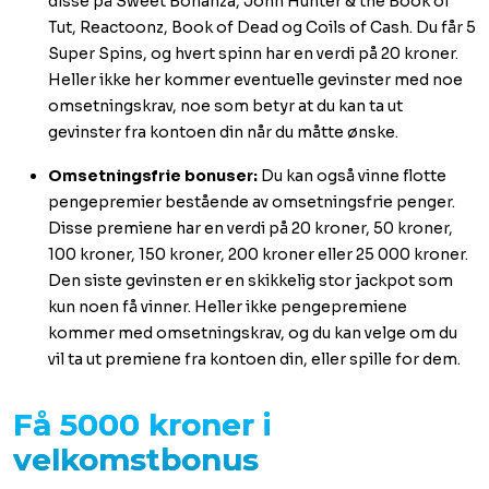
disse på Sweet Bonanza, John Hunter & the Book of
Tut, Reactoonz, Book of Dead og Coils of Cash. Du får 5
Super Spins, og hvert spinn har en verdi på 20 kroner.
Heller ikke her kommer eventuelle gevinster med noe
omsetningskrav, noe som betyr at du kan ta ut
gevinster fra kontoen din når du måtte ønske.
Omsetningsfrie bonuser:
Du kan også vinne flotte
pengepremier bestående av omsetningsfrie penger.
Disse premiene har en verdi på 20 kroner, 50 kroner,
100 kroner, 150 kroner, 200 kroner eller 25 000 kroner.
Den siste gevinsten er en skikkelig stor jackpot som
kun noen få vinner. Heller ikke pengepremiene
kommer med omsetningskrav, og du kan velge om du
vil ta ut premiene fra kontoen din, eller spille for dem.
Få 5000 kroner i
velkomstbonus