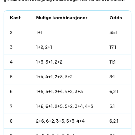
Kast
Mulige kombinasjoner
Odds
2
1+1
35:1
3
1+2, 2+1
17:1
4
1+3, 3+1, 2+2
11:1
5
1+4, 4+1, 2+3, 3+2
8:1
6
1+5, 5+1, 2+4, 4+2, 3+3
6,2:1
7
1+6, 6+1, 2+5, 5+2, 3+4, 4+3
5:1
8
2+6, 6+2, 3+5, 5+3, 4+4
6,2:1