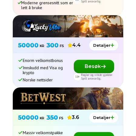
Spill ansvarlig.
Moderne grensesnitt som er
lett å bruke
50000
300
4.4
kr
fs
Detaljer
Enorm velkomstbonus
Besøk
Innskudd med Visa og
krypto
Regler og vilkår gjelder.
Spill ansvarlig.
Norske nettsider
50000
350
3.6
kr
fs
Detaljer
Massiv velkomstpakke