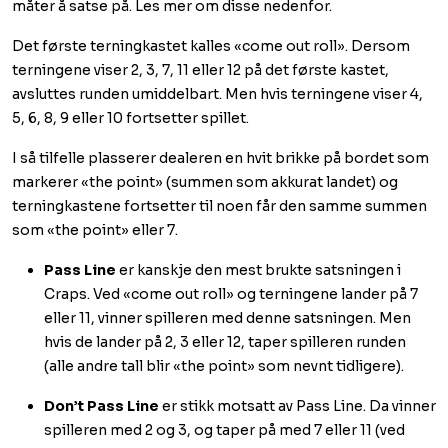
måter å satse på. Les mer om disse nedenfor.
Det første terningkastet kalles «come out roll». Dersom
terningene viser 2, 3, 7, 11 eller 12 på det første kastet,
avsluttes runden umiddelbart. Men hvis terningene viser 4,
5, 6, 8, 9 eller 10 fortsetter spillet.
I så tilfelle plasserer dealeren en hvit brikke på bordet som
markerer «the point» (summen som akkurat landet) og
terningkastene fortsetter til noen får den samme summen
som «the point» eller 7.
Pass Line
er kanskje den mest brukte satsningen i
Craps. Ved «come out roll» og terningene lander på 7
eller 11, vinner spilleren med denne satsningen. Men
hvis de lander på 2, 3 eller 12, taper spilleren runden
(alle andre tall blir «the point» som nevnt tidligere).
Don’t Pass Line
er stikk motsatt av Pass Line. Da vinner
spilleren med 2 og 3, og taper på med 7 eller 11 (ved