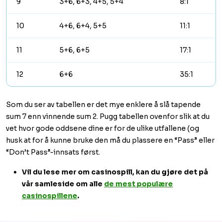
9
3+6, 6+3, 4+5, 5+4
8:1
10
4+6, 6+4, 5+5
11:1
11
5+6, 6+5
17:1
12
6+6
35:1
Som du ser av tabellen er det mye enklere å slå tapende
sum 7 enn vinnende sum 2. Pugg tabellen ovenfor slik at du
vet hvor gode oddsene dine er for de ulike utfallene (og
husk at for å kunne bruke den må du plassere en “Pass” eller
“Don’t Pass”-innsats først.
Vil du lese mer om casinospill, kan du gjøre det på
vår samleside om alle
de mest populære
casinospillene
.