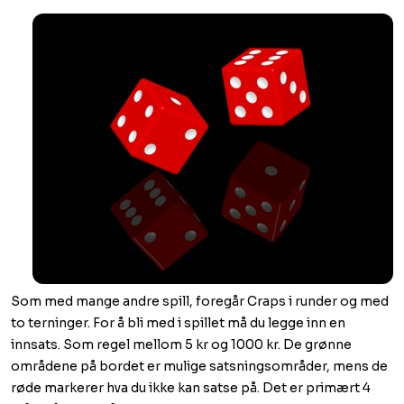
Som med mange andre spill, foregår Craps i runder og med
to terninger. For å bli med i spillet må du legge inn en
innsats. Som regel mellom 5 kr og 1000 kr. De grønne
områdene på bordet er mulige satsningsområder, mens de
røde markerer hva du ikke kan satse på. Det er primært 4