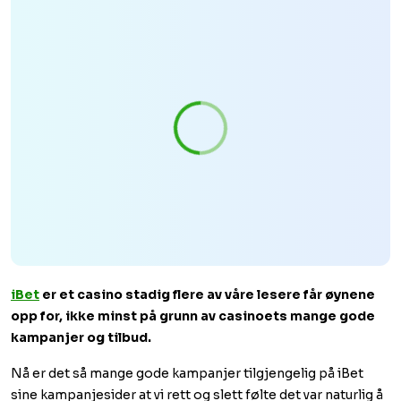
iBet
er et casino stadig flere av våre lesere får øynene
opp for, ikke minst på grunn av casinoets mange gode
kampanjer og tilbud.
Nå er det så mange gode kampanjer tilgjengelig på iBet
sine kampanjesider at vi rett og slett følte det var naturlig å