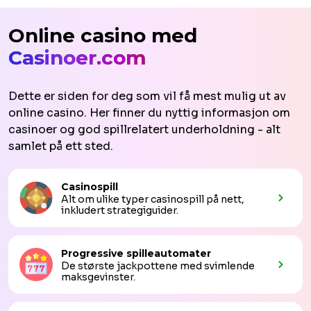
Online casino med
Casinoer.com
Dette er siden for deg som vil få mest mulig ut av
online casino. Her finner du nyttig informasjon om
casinoer og god spillrelatert underholdning - alt
samlet på ett sted.
Casinospill
Alt om ulike typer casinospill på nett,
inkludert strategiguider.
Progressive spilleautomater
De største jackpottene med svimlende
maksgevinster.