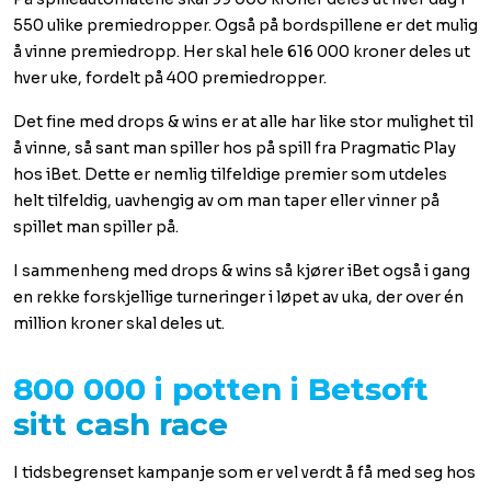
550 ulike premiedropper. Også på bordspillene er det mulig
å vinne premiedropp. Her skal hele 616 000 kroner deles ut
hver uke, fordelt på 400 premiedropper.
Det fine med drops & wins er at alle har like stor mulighet til
å vinne, så sant man spiller hos på spill fra Pragmatic Play
hos iBet. Dette er nemlig tilfeldige premier som utdeles
helt tilfeldig, uavhengig av om man taper eller vinner på
spillet man spiller på.
I sammenheng med drops & wins så kjører iBet også i gang
en rekke forskjellige turneringer i løpet av uka, der over én
million kroner skal deles ut.
800 000 i potten i Betsoft
sitt cash race
I tidsbegrenset kampanje som er vel verdt å få med seg hos