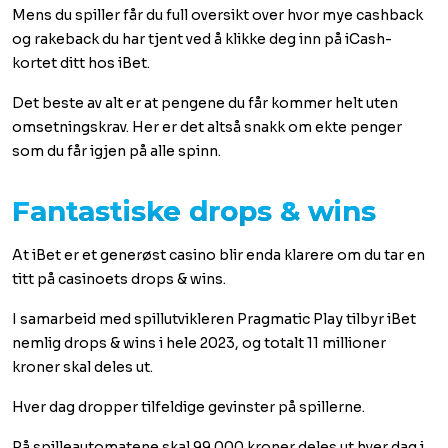
Mens du spiller får du full oversikt over hvor mye cashback
og rakeback du har tjent ved å klikke deg inn på iCash-
kortet ditt hos iBet.
Det beste av alt er at pengene du får kommer helt uten
omsetningskrav. Her er det altså snakk om ekte penger
som du får igjen på alle spinn.
Fantastiske drops & wins
At iBet er et generøst casino blir enda klarere om du tar en
titt på casinoets drops & wins.
I samarbeid med spillutvikleren Pragmatic Play tilbyr iBet
nemlig drops & wins i hele 2023, og totalt 11 millioner
kroner skal deles ut.
Hver dag dropper tilfeldige gevinster på spillerne.
På spilleautomatene skal 99 000 kroner deles ut hver dag i