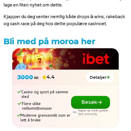
lage en liten nyhet om dette.
Kjapper du deg venter nemlig både drops & wins, rakeback
og cash race på deg hos dette populære casinoet.
Bli med på moroa her
3000
4.4
kr
Detaljer
Casino og sport på samme
sted
Besøk
Flere ulike
velkomstbonuser
Regler og vilkår gjelder.
Spill ansvarlig.
Moderne grensesnitt som er
lett å bruke